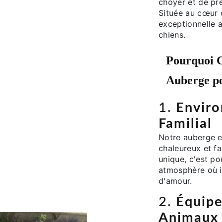
choyer et de pr
Située au cœur 
exceptionnelle a
chiens.
Pourquoi 
Auberge po
1.
Enviro
Familial
Notre auberge e
chaleureux et f
unique, c'est p
atmosphère où il
d'amour.
2.
Équip
Animaux