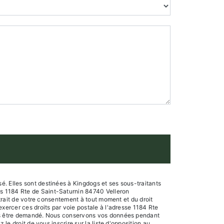
. Elles sont destinées à Kingdogs et ses sous-traitants
gs 1184 Rte de Saint-Saturnin 84740 Velleron
etrait de votre consentement à tout moment et du droit
xercer ces droits par voie postale à l'adresse 1184 Rte
vous être demandé. Nous conservons vos données pendant
le droit de vous inscrire sur la liste d'opposition au