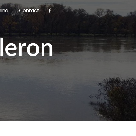
nine
Contact
leron