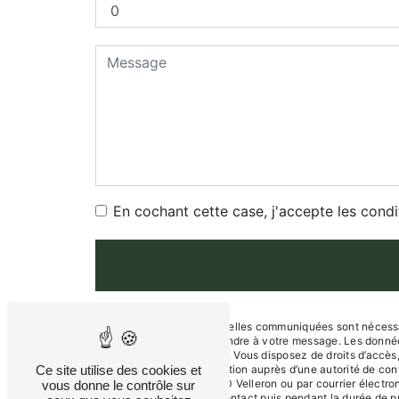
En cochant cette case, j'accepte les condi
** Les données personnelles communiquées sont nécessaire
dans le seul but de répondre à votre message. Les donné
kingdogs84@gmail.com. Vous disposez de droits d’accès, de
Ce site utilise des cookies et
d’introduire une réclamation auprès d’une autorité de con
de Saint-Saturnin 84740 Velleron ou par courrier électr
vous donne le contrôle sur
la période de prise de contact puis pendant la durée de pr