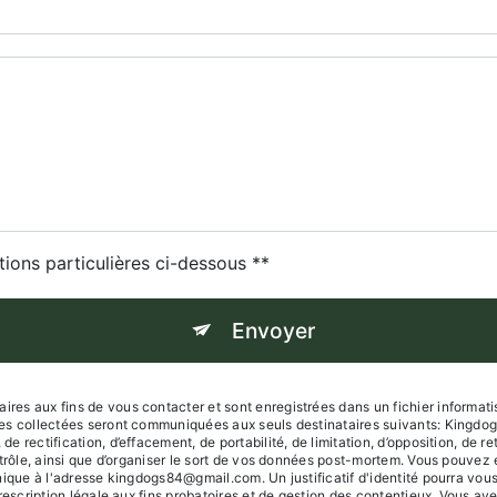
tions particulières ci-dessous **
Envoyer
s aux fins de vous contacter et sont enregistrées dans un fichier informatisé
es collectées seront communiquées aux seuls destinataires suivants: Kingdo
 rectification, d’effacement, de portabilité, de limitation, d’opposition, de r
trôle, ainsi que d’organiser le sort de vos données post-mortem. Vous pouvez e
onique à l'adresse kingdogs84@gmail.com. Un justificatif d'identité pourra 
escription légale aux fins probatoires et de gestion des contentieux. Vous avez 