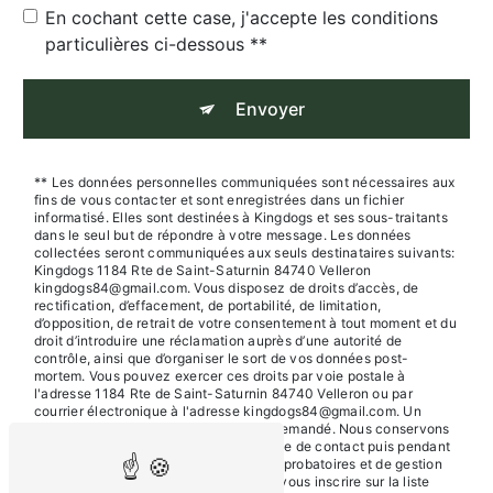
En cochant cette case, j'accepte les conditions
particulières ci-dessous **
Envoyer
** Les données personnelles communiquées sont nécessaires aux
fins de vous contacter et sont enregistrées dans un fichier
informatisé. Elles sont destinées à Kingdogs et ses sous-traitants
dans le seul but de répondre à votre message. Les données
collectées seront communiquées aux seuls destinataires suivants:
Kingdogs 1184 Rte de Saint-Saturnin 84740 Velleron
kingdogs84@gmail.com. Vous disposez de droits d’accès, de
rectification, d’effacement, de portabilité, de limitation,
d’opposition, de retrait de votre consentement à tout moment et du
droit d’introduire une réclamation auprès d’une autorité de
contrôle, ainsi que d’organiser le sort de vos données post-
mortem. Vous pouvez exercer ces droits par voie postale à
l'adresse 1184 Rte de Saint-Saturnin 84740 Velleron ou par
courrier électronique à l'adresse kingdogs84@gmail.com. Un
justificatif d'identité pourra vous être demandé. Nous conservons
vos données pendant la période de prise de contact puis pendant
la durée de prescription légale aux fins probatoires et de gestion
des contentieux. Vous avez le droit de vous inscrire sur la liste