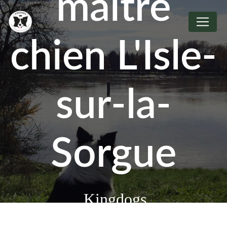
maître
Panneau de gestion des cookies
chien L'Isle-
sur-la-
Sorgue
Kingdogs