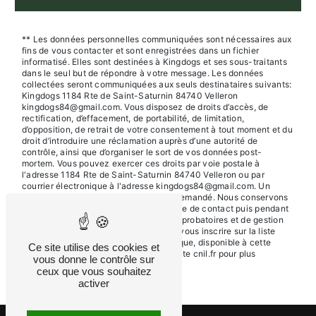
** Les données personnelles communiquées sont nécessaires aux
fins de vous contacter et sont enregistrées dans un fichier
informatisé. Elles sont destinées à Kingdogs et ses sous-traitants
dans le seul but de répondre à votre message. Les données
collectées seront communiquées aux seuls destinataires suivants:
Kingdogs 1184 Rte de Saint-Saturnin 84740 Velleron
kingdogs84@gmail.com. Vous disposez de droits d’accès, de
rectification, d’effacement, de portabilité, de limitation,
d’opposition, de retrait de votre consentement à tout moment et du
droit d’introduire une réclamation auprès d’une autorité de
contrôle, ainsi que d’organiser le sort de vos données post-
mortem. Vous pouvez exercer ces droits par voie postale à
l'adresse 1184 Rte de Saint-Saturnin 84740 Velleron ou par
courrier électronique à l'adresse kingdogs84@gmail.com. Un
justificatif d'identité pourra vous être demandé. Nous conservons
vos données pendant la période de prise de contact puis pendant
la durée de prescription légale aux fins probatoires et de gestion
des contentieux. Vous avez le droit de vous inscrire sur la liste
d'opposition au démarchage téléphonique, disponible à cette
Ce site utilise des cookies et
adresse:
Bloctel.gouv.fr
. Consultez le site cnil.fr pour plus
vous donne le contrôle sur
d’informations sur vos droits.
ceux que vous souhaitez
activer