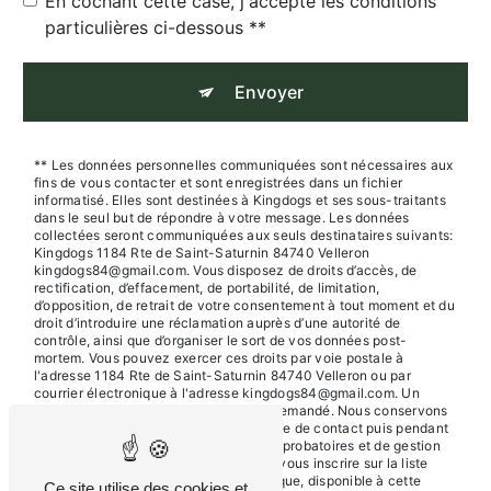
En cochant cette case, j'accepte les conditions
particulières ci-dessous **
Envoyer
** Les données personnelles communiquées sont nécessaires aux
fins de vous contacter et sont enregistrées dans un fichier
informatisé. Elles sont destinées à Kingdogs et ses sous-traitants
dans le seul but de répondre à votre message. Les données
collectées seront communiquées aux seuls destinataires suivants:
Kingdogs 1184 Rte de Saint-Saturnin 84740 Velleron
kingdogs84@gmail.com. Vous disposez de droits d’accès, de
rectification, d’effacement, de portabilité, de limitation,
d’opposition, de retrait de votre consentement à tout moment et du
droit d’introduire une réclamation auprès d’une autorité de
contrôle, ainsi que d’organiser le sort de vos données post-
mortem. Vous pouvez exercer ces droits par voie postale à
l'adresse 1184 Rte de Saint-Saturnin 84740 Velleron ou par
courrier électronique à l'adresse kingdogs84@gmail.com. Un
justificatif d'identité pourra vous être demandé. Nous conservons
vos données pendant la période de prise de contact puis pendant
la durée de prescription légale aux fins probatoires et de gestion
des contentieux. Vous avez le droit de vous inscrire sur la liste
d'opposition au démarchage téléphonique, disponible à cette
Ce site utilise des cookies et