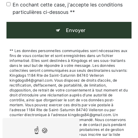
En cochant cette case, j'accepte les conditions
particulières ci-dessous **
Envoyer
** Les données personnelles communiquées sont nécessaires aux
fins de vous contacter et sont enregistrées dans un fichier
informatisé. Elles sont destinées à Kingdogs et ses sous-traitants
dans le seul but de répondre à votre message. Les données
collectées seront communiquées aux seuls destinataires suivants:
Kingdogs 1184 Rte de Saint-Saturnin 84740 Velleron
kingdogs84@gmail.com. Vous disposez de droits d’accès, de
rectification, d’effacement, de portabilité, de limitation,
d’opposition, de retrait de votre consentement à tout moment et du
droit d’introduire une réclamation auprès d’une autorité de
contrôle, ainsi que d’organiser le sort de vos données post-
mortem. Vous pouvez exercer ces droits par voie postale à
l'adresse 1184 Rte de Saint-Saturnin 84740 Velleron ou par
courrier électronique à l'adresse kingdogs84@gmail.com. Un
justificatif d'identité pourra vous être demandé. Nous conservons
vos données pendant la période de prise de contact puis pendant
la durée de prescription légale aux fins probatoires et de gestion
des contentieux. Vous avez le droit de vous inscrire sur la liste