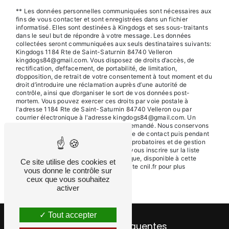
** Les données personnelles communiquées sont nécessaires aux
fins de vous contacter et sont enregistrées dans un fichier
informatisé. Elles sont destinées à Kingdogs et ses sous-traitants
dans le seul but de répondre à votre message. Les données
collectées seront communiquées aux seuls destinataires suivants:
Kingdogs 1184 Rte de Saint-Saturnin 84740 Velleron
kingdogs84@gmail.com. Vous disposez de droits d’accès, de
rectification, d’effacement, de portabilité, de limitation,
d’opposition, de retrait de votre consentement à tout moment et du
droit d’introduire une réclamation auprès d’une autorité de
contrôle, ainsi que d’organiser le sort de vos données post-
mortem. Vous pouvez exercer ces droits par voie postale à
l'adresse 1184 Rte de Saint-Saturnin 84740 Velleron ou par
courrier électronique à l'adresse kingdogs84@gmail.com. Un
justificatif d'identité pourra vous être demandé. Nous conservons
vos données pendant la période de prise de contact puis pendant
la durée de prescription légale aux fins probatoires et de gestion
des contentieux. Vous avez le droit de vous inscrire sur la liste
d'opposition au démarchage téléphonique, disponible à cette
Ce site utilise des cookies et
adresse:
Bloctel.gouv.fr
. Consultez le site cnil.fr pour plus
vous donne le contrôle sur
d’informations sur vos droits.
ceux que vous souhaitez
activer
Tout accepter
Recherches fréquentes