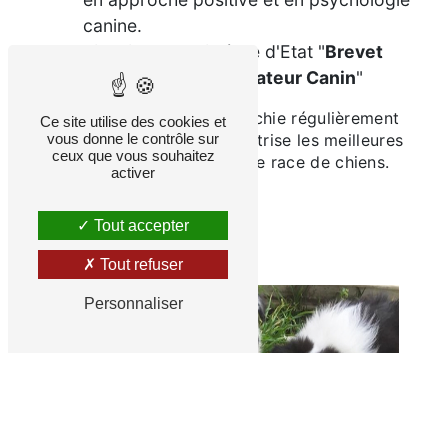
canine.
Titulaire d'un diplôme d'Etat "
Brevet
Professionnel: Educateur Canin
"
Grâce à une expérience enrichie régulièrement
Ce site utilise des cookies et
vous donne le contrôle sur
par des
formations
, elle maîtrise les meilleures
ceux que vous souhaitez
méthodes adaptées à chaque race de chiens.
activer
Tout accepter
Tout refuser
Personnaliser