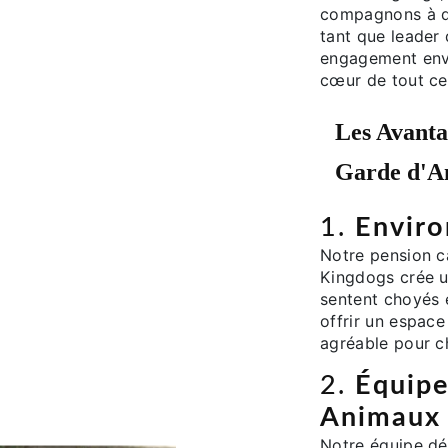
compagnons à qu
tant que leader
engagement enve
cœur de tout ce
Les Avanta
Garde d'A
1.
Enviro
Notre pension ca
Kingdogs crée u
sentent choyés e
offrir un espace
agréable pour c
2.
Équip
Animaux
Notre équipe d