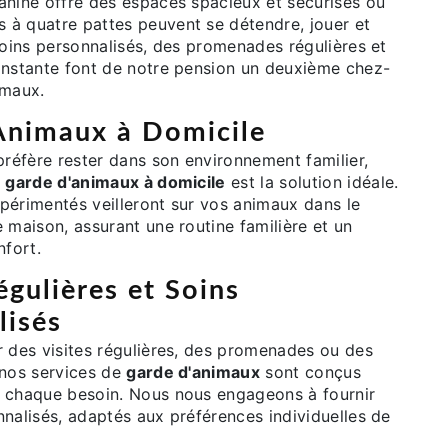
anine offre des espaces spacieux et sécurisés où
à quatre pattes peuvent se détendre, jouer et
soins personnalisés, des promenades régulières et
onstante font de notre pension un deuxième chez-
imaux.
Animaux à Domicile
préfère rester dans son environnement familier,
e
garde d'animaux à domicile
est la solution idéale.
périmentés veilleront sur vos animaux dans le
 maison, assurant une routine familière et un
fort.
égulières et Soins
lisés
r des visites régulières, des promenades ou des
 nos services de
garde d'animaux
sont conçus
 chaque besoin. Nous nous engageons à fournir
nalisés, adaptés aux préférences individuelles de