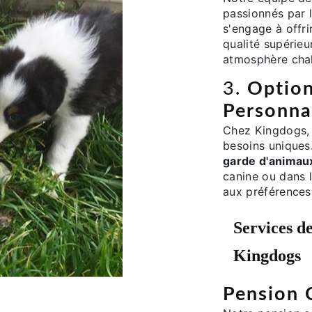
passionnés par 
s'engage à offri
qualité supérieu
atmosphère chal
3.
Optio
Personna
Chez Kingdogs,
besoins uniques
garde d'animau
canine ou dans 
aux préférences
Services d
Kingdogs
Pension 