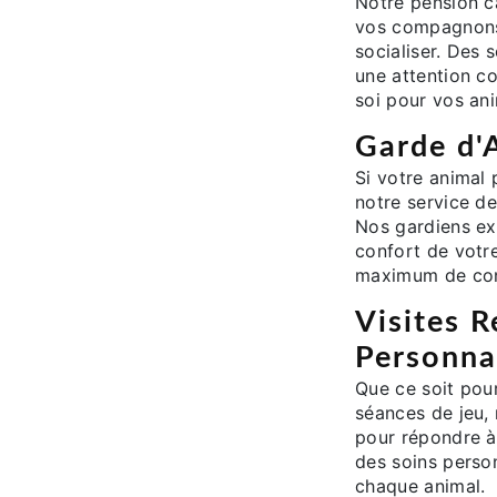
Notre pension c
vos compagnons 
socialiser. Des 
une attention c
soi pour vos an
Garde d'
Si votre animal 
notre service d
Nos gardiens ex
confort de votre
maximum de con
Visites R
Personna
Que ce soit pou
séances de jeu,
pour répondre à
des soins person
chaque animal.