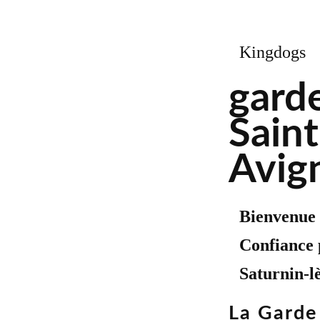
Kingdogs
garde
Saint
Avig
Bienvenue 
Confiance 
Saturnin-l
La Garde