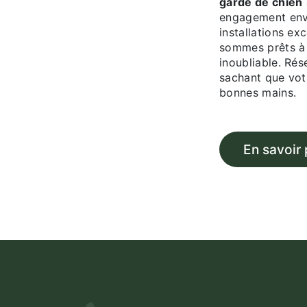
garde de chien
engagement enve
installations ex
sommes prêts à 
inoubliable. Rése
sachant que vot
bonnes mains.
En savoir 