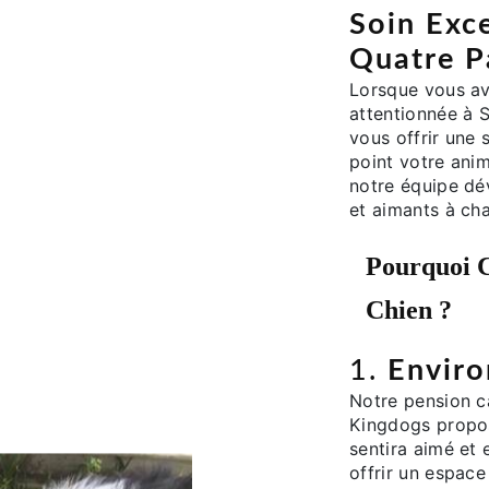
Soin Exc
Quatre P
Lorsque vous a
attentionnée à 
vous offrir une
point votre ani
notre équipe dé
et aimants à ch
Pourquoi C
Chien
?
1.
Enviro
Notre pension ca
Kingdogs propos
sentira aimé et 
offrir un espace