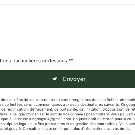
tions particulières ci-dessous **
Envoyer
s aux fins de vous contacter et sont enregistrées dans un fichier informatisé
es collectées seront communiquées aux seuls destinataires suivants: Kingdo
 rectification, d’effacement, de portabilité, de limitation, d’opposition, de r
trôle, ainsi que d’organiser le sort de vos données post-mortem. Vous pouvez e
onique à l'adresse kingdogs84@gmail.com. Un justificatif d'identité pourra 
escription légale aux fins probatoires et de gestion des contentieux. Vous avez 
octel.gouv.fr
. Consultez le site cnil.fr pour plus d’informations sur vos droits.