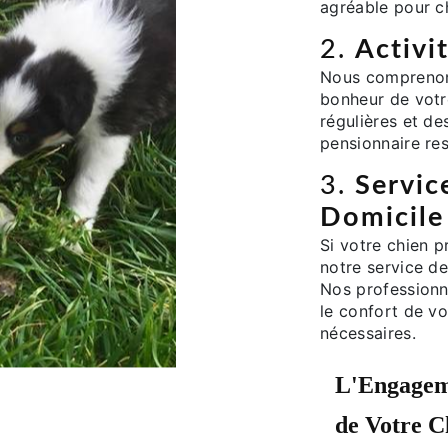
agréable pour c
2.
Activi
Nous comprenons
bonheur de votr
régulières et de
pensionnaire res
3.
Servic
Domicile
Si votre chien p
notre service d
Nos professionn
le confort de vo
nécessaires.
L'Engageme
de Votre C