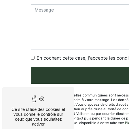
En cochant cette case, j'accepte les condi
** Les données personnelles communiquées sont nécessaire
dans le seul but de répondre à votre message. Les donné
kingdogs84@gmail.com. Vous disposez de droits d’accès, de
Ce site utilise des cookies et
d’introduire une réclamation auprès d’une autorité de con
de Saint-Saturnin 84740 Velleron ou par courrier électr
vous donne le contrôle sur
la période de prise de contact puis pendant la durée de pr
ceux que vous souhaitez
démarchage téléphonique, disponible à cette adresse:
Bl
activer